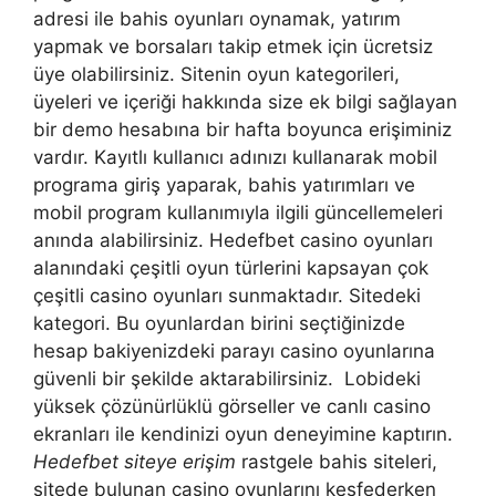
adresi ile bahis oyunları oynamak, yatırım
yapmak ve borsaları takip etmek için ücretsiz
üye olabilirsiniz. Sitenin oyun kategorileri,
üyeleri ve içeriği hakkında size ek bilgi sağlayan
bir demo hesabına bir hafta boyunca erişiminiz
vardır. Kayıtlı kullanıcı adınızı kullanarak mobil
programa giriş yaparak, bahis yatırımları ve
mobil program kullanımıyla ilgili güncellemeleri
anında alabilirsiniz. Hedefbet casino oyunları
alanındaki çeşitli oyun türlerini kapsayan çok
çeşitli casino oyunları sunmaktadır. Sitedeki
kategori. Bu oyunlardan birini seçtiğinizde
hesap bakiyenizdeki parayı casino oyunlarına
güvenli bir şekilde aktarabilirsiniz. Lobideki
yüksek çözünürlüklü görseller ve canlı casino
ekranları ile kendinizi oyun deneyimine kaptırın.
Hedefbet siteye erişim
rastgele bahis siteleri,
sitede bulunan casino oyunlarını keşfederken