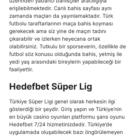
üzerinden yabancı bahisçiler aracılığıyla
erişilebilmektedir. Canlı bahis sayfası aynı
zamanda maçları da yayınlamaktadır. Türk
futbolu taraftarlarının maça bahis koyması
gerekecek ama siz yine de maçın tadını
çıkarabilir ve izlerken heyecana ortak
olabilirsiniz. Tutkulu bir sporseverin, özellikle de
futbol söz konusu olduğunda bahis, yetmiş ile
yedi yaş arasındaki bireylerin yapabileceği bir
faaliyettir.
Hedefbet Süper Lig
Türkiye Süper Ligi genel olarak herkesin ilgi
gösterdiği bir şeydir. Giriş yapın ve Türkiye’nin
en büyük casino oyunları platformu şans oyunu
Hedefbet 7/24 hizmetinizdedir. Türkiye’de
uygulamada oluşabilecek bazı öngörülemeyen